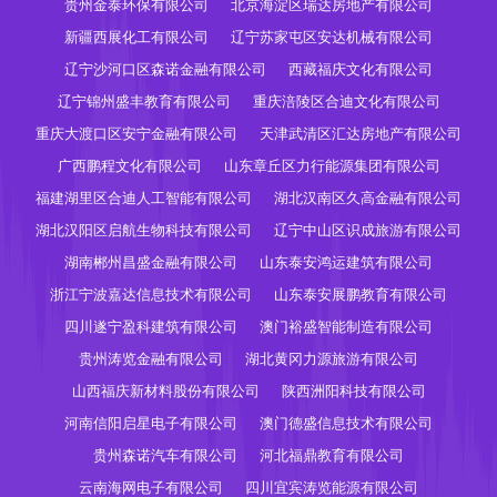
贵州金泰环保有限公司
北京海淀区瑞达房地产有限公司
新疆西展化工有限公司
辽宁苏家屯区安达机械有限公司
辽宁沙河口区森诺金融有限公司
西藏福庆文化有限公司
辽宁锦州盛丰教育有限公司
重庆涪陵区合迪文化有限公司
重庆大渡口区安宁金融有限公司
天津武清区汇达房地产有限公司
广西鹏程文化有限公司
山东章丘区力行能源集团有限公司
福建湖里区合迪人工智能有限公司
湖北汉南区久高金融有限公司
湖北汉阳区启航生物科技有限公司
辽宁中山区识成旅游有限公司
湖南郴州昌盛金融有限公司
山东泰安鸿运建筑有限公司
浙江宁波嘉达信息技术有限公司
山东泰安展鹏教育有限公司
四川遂宁盈科建筑有限公司
澳门裕盛智能制造有限公司
贵州涛览金融有限公司
湖北黄冈力源旅游有限公司
山西福庆新材料股份有限公司
陕西洲阳科技有限公司
河南信阳启星电子有限公司
澳门德盛信息技术有限公司
贵州森诺汽车有限公司
河北福鼎教育有限公司
云南海网电子有限公司
四川宜宾涛览能源有限公司